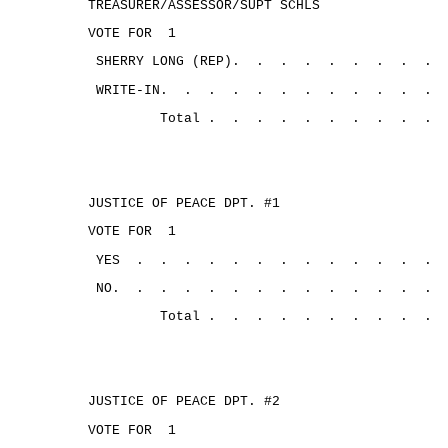
TREASURER/ASSESSOR/SUPT SCHLS
VOTE FOR
1
SHERRY LONG (REP).
.
.
.
. 
.
.
.
.
WRITE-IN.
.
.
.
.
.
.
.
.
.
.
.
Total .
.
.
.
.
.
.
.
.
.
JUSTICE OF PEACE DPT. #1
VOTE FOR
1
YES
.
.
.
.
.
.
.
.
.
.
.
.
.
NO.
.
.
.
.
.
.
.
.
.
.
.
.
.
Total .
.
.
.
.
.
.
.
.
.
JUSTICE OF PEACE DPT. #2
VOTE FOR
1