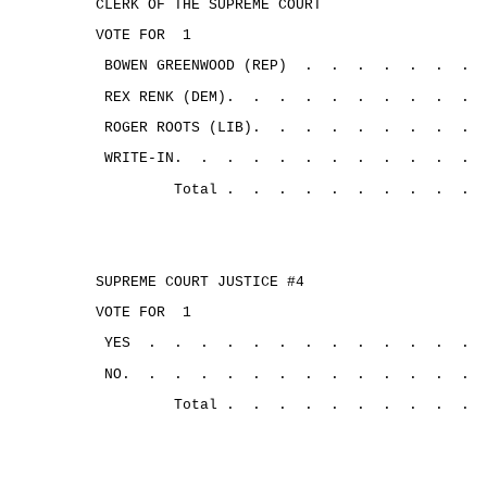
CLERK OF THE SUPREME COURT
VOTE FOR
1
BOWEN GREENWOOD (REP)
.
.
.
.
.
.
.
REX RENK (DEM).
.
.
.
.
.
.
.
.
.
ROGER ROOTS (LIB).
.
.
.
.
.
.
.
.
WRITE-IN.
.
.
.
.
.
.
.
.
.
.
.
Total .
.
.
.
.
.
.
. 
.
.
SUPREME COURT JUSTICE #4
VOTE FOR
1
YES
.
.
.
.
.
.
.
.
.
.
.
.
.
NO.
.
.
.
.
.
.
.
.
.
.
.
.
.
Total .
.
.
.
.
.
.
.
.
.