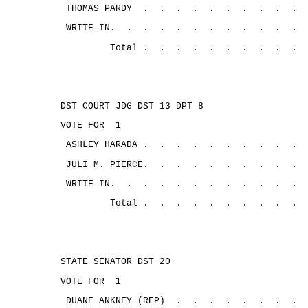
THOMAS PARDY
.
.
.
.
.
.
.
.
.
.
WRITE-IN.
.
.
.
.
.
.
.
.
.
.
.
Total .
.
.
.
.
.
.
.
.
.
DST COURT JDG DST 13 DPT 8
VOTE FOR
1
ASHLEY HARADA .
.
.
.
.
.
.
.
.
.
JULI M. PIERCE.
.
.
.
.
.
.
.
.
.
WRITE-IN.
.
.
.
.
.
.
.
. 
.
.
.
Total .
.
.
.
.
.
.
.
.
.
STATE SENATOR DST 20
VOTE FOR
1
DUANE ANKNEY (REP)
.
.
.
.
.
.
.
.