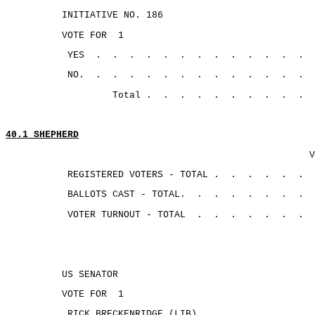
INITIATIVE NO. 186
VOTE FOR
1
YES
.
.
.
.
.
.
.
.
.
.
.
.
.
NO.
.
.
.
.
. 
.
.
.
.
.
.
.
.
Total .
.
.
.
.
.
.
.
.
.
40.1 SHEPHERD
V
REGISTERED VOTERS - TOTAL .
.
.
.
.
.
BALLOTS CAST - TOTAL.
.
.
.
.
.
.
.
VOTER TURNOUT - TOTAL
.
.
.
.
.
.
.
US SENATOR
VOTE FOR
1
RICK BRECKENRIDGE (LIB).
.
.
.
.
.
.