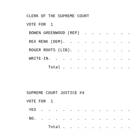
CLERK OF THE SUPREME COURT
VOTE FOR
1
BOWEN GREENWOOD (REP)
.
.
.
.
.
.
.
REX RENK (DEM).
.
.
.
.
.
.
.
.
.
ROGER ROOTS (LIB).
.
.
.
.
.
.
.
.
WRITE-IN.
.
.
.
.
.
.
.
.
.
.
.
Total .
.
.
.
.
.
.
.
.
.
SUPREME COURT JUSTICE #4
VOTE FOR
1
YES
.
.
.
.
.
.
.
.
.
.
.
.
.
NO.
.
.
.
.
.
.
.
.
.
.
.
.
.
Total .
.
.
.
.
.
.
.
.
.