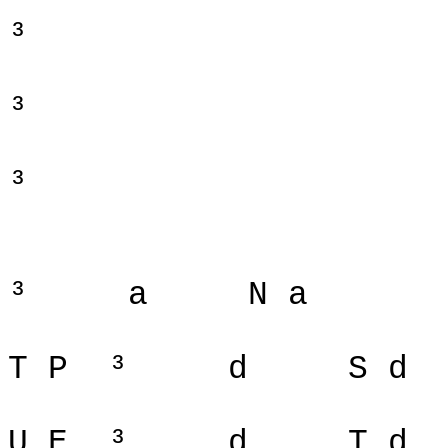
³
³
³
³
a
N a
T P
³
d
S d
U E
³
d
T d