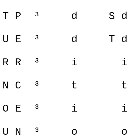
T P
³
d
S d
U E
³
d
T d
R R
³
i
i
N C
³
t
t
O E
³
i
i
U N
³
o
o