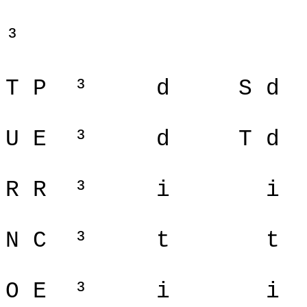
³
T P
³
d
S d
U E
³
d
T d
R R
³
i
i
N C
³
t
t
O E
³
i
i