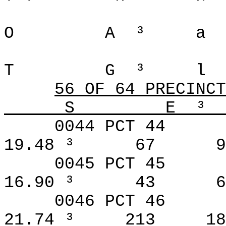
O
A
³
a
T
G
³
l
56 OF 64 PRECINCT
S
E
³__
0044 PCT 44
19.48 ³
67
9
0045 PCT 45
16.90 ³
43
6
0046 PCT 46
21.74 ³
213
18