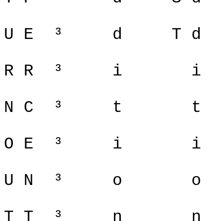
U E
³
d
T d
R R
³
i
i
N C
³
t
t
O E
³
i
i
U N
³
o
o
T T
³
n
n