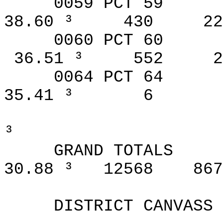
0059 PCT 59
38.60 ³
430
22
0060 PCT 60
36.51 ³
552
2
0064 PCT 64
35.41 ³
6
³
GRAND TOTALS
30.88 ³
12568
867
DISTRICT CANVASS