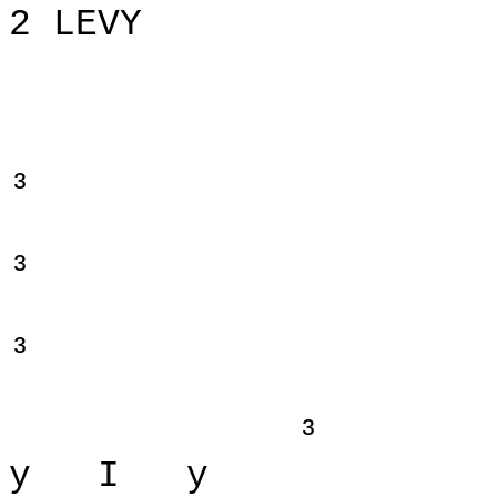
2 LEVY
³
³
³
³
y
I
y