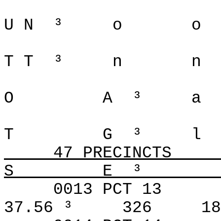
U N
³
o
o
T T
³
n
n
O
A
³
a
T
G
³
l
47 PRECINCTS
S
E
³­­­­­­­­___
0013 PCT 13
37.56 ³
326
18