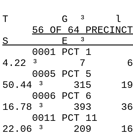
T
G
³
l
56 OF 64 PRECINCT
S
E
³________
0001 PCT 1
4.22 ³
7
6
0005 PCT 5
50.44 ³
315
19
0006 PCT 6
16.78 ³
393
36
0011 PCT 11
22.06 ³
209
16