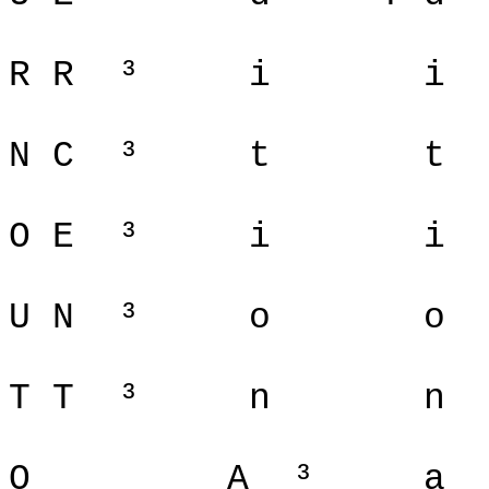
R R
³
i
i
N C
³
t
t
O E
³
i
i
U N
³
o
o
T T
³
n
n
O
A
³
a