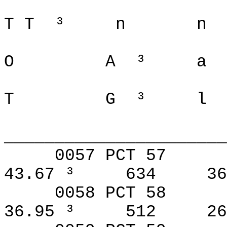
T T
³
n
n
O
A
³
a
T
G
³
l
______________________
0057 PCT 57
43.67 ³
634
36
0058 PCT 58
36.95 ³
512
26